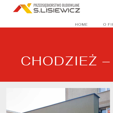
HOME
O F
CHODZIEŻ –