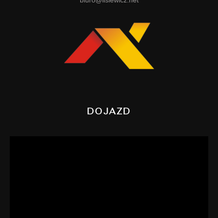
biuro@lisiewicz.net
DOJAZD