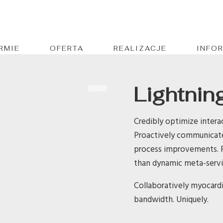
IRMIE
OFERTA
REALIZACJE
INFO
Lightnin
Credibly optimize intera
Proactively communicat
process improvements. Pr
than dynamic meta-servi
Collaboratively myocardi
bandwidth. Uniquely.