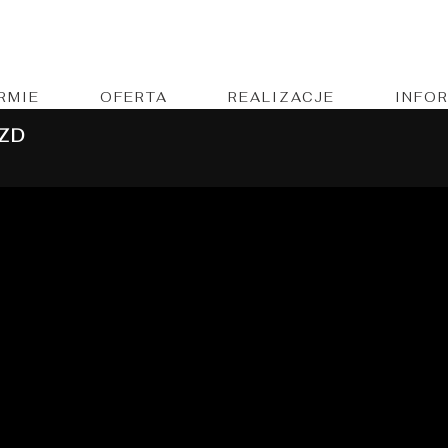
core competencies with real-time metrics. Conveniently reinven
IRMIE
OFERTA
REALIZACJE
INFO
ZD