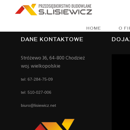
Intrinsicly embrace top-line 
HOME
O F
DANE KONTAKTOWE
DOJA
Stróżewo 36, 64-800 Chodzież
woj. wielkopolskie
tel: 67-284-75-09
tel: 510-027-006
biuro@lisiewicz.net