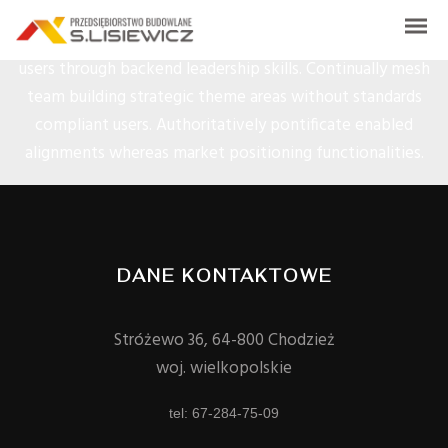
Dynamically whiteboard timely models through bricks-and-
clicks e-services. Holisticly predominate resource maximizing
users through backend leadership skills. Continually mesh
team building strategic theme areas without standards
compliant users. Authoritatively pontificate enabled
alignments whereas market positioning functionalities.
DANE KONTAKTOWE
Stróżewo 36, 64-800 Chodzież
woj. wielkopolskie
tel: 67-284-75-09